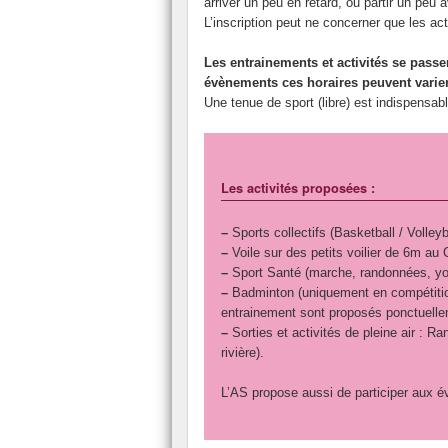
arriver un peu en retard, ou partir un peu a
Santé
L’inscription peut ne concerner que les ac
Les entrainements et activités se pass
évènements ces horaires peuvent varier
Une tenue de sport (libre) est indispensab
Les activités proposées :
–
Sports collectifs (Basketball / Volleyba
–
Voile sur des petits voilier de 6m au
–
Sport Santé (marche, randonnées, yog
–
Badminton (uniquement en compétition,
entrainement sont proposés ponctuelle
–
Sorties et activités de pleine air : 
rivière).
L’AS propose aussi de participer aux 