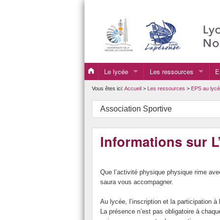
Le lycée
Les ressources
E
Coordonnées
Culture
S
Vous êtes ici:
Accueil
>
Les ressources
>
EPS au lyc
Histoire
Les expositions tempora
P
Association Sportive
Le lycée en photos
Les actions
T
Informations sur L
La vie du lycée
Section Internationale A
O
Le Personnel
EPS au lycée
Que l’activité physique physique rime avec
L’infirmerie
Les clubs
saura vous accompagner.
Le CIO et les Psy-EN
Les associations du lyc
Au lycée, l’inscription et la participation 
La présence n’est pas obligatoire à chaqu
L’internat du lycée
Dispositifs APTA, PAI,