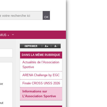
MUS +
 Humaines
gnement secondaire
gnement supérieur
DANS LA MÊME RUBRIQUE
Actualités de l’Association
Sportive
ARENA Challenge by EGC
onnel
Finale CROSS UNSS 2026
use
a Relation Client
Informations sur
L’Association Sportive
eut