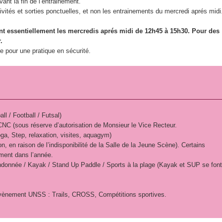
vant la fin de l’entrainement.
Contact
tivités et sorties ponctuelles, et non les entrainements du mercredi aprés midi
ent essentiellement les mercredis aprés midi de 12h45 à 15h30. Pour des
.
le pour une pratique en sécurité.
ll / Football / Futsal)
 CNC (sous réserve d’autorisation de Monsieur le Vice Recteur.
a, Step, relaxation, visites, aquagym)
 en raison de l’indisponibilité de la Salle de la Jeune Scène). Certains
ment dans l’année.
Randonnée / Kayak / Stand Up Paddle / Sports à la plage (Kayak et SUP se fon
évènement UNSS : Trails, CROSS, Compétitions sportives.