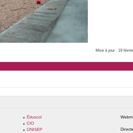
Mise à jour : 19 févri
Éduscol
Webme
CIO
Direct
ONISEP