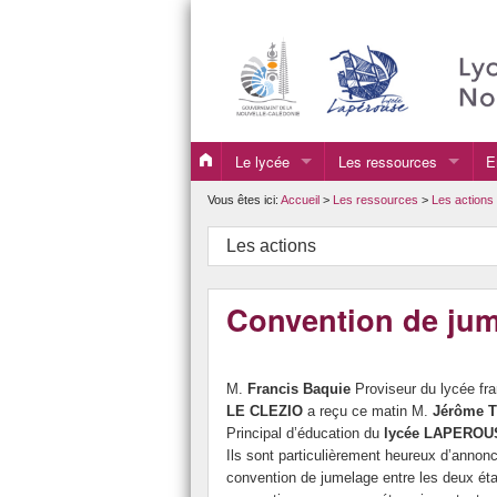
Le lycée
Les ressources
E
Coordonnées
Culture
S
Vous êtes ici:
Accueil
>
Les ressources
>
Les actions
Histoire
Les expositions tempora
P
Les actions
Le lycée en photos
Les actions
T
Convention de ju
La vie du lycée
Section Internationale A
O
Le Personnel
EPS au lycée
M.
Francis Baquie
Proviseur du lycée fra
L’infirmerie
Les clubs
LE CLEZIO
a reçu ce matin M.
Jérôme 
Principal d’éducation du
lycée LAPEROU
Le CIO et les Psy-EN
Les associations du lyc
Ils sont particulièrement heureux d’annonc
convention de jumelage entre les deux ét
L’internat du lycée
Dispositifs APTA, PAI,