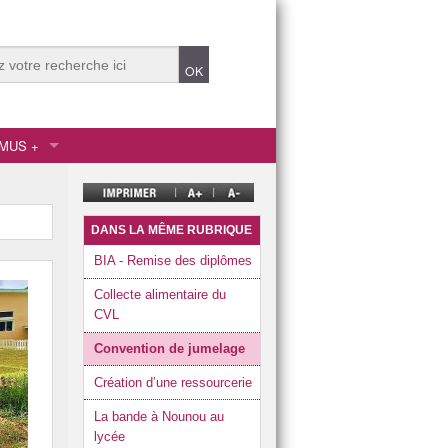
MUS +
 Humaines
gnement secondaire
gnement supérieur
DANS LA MÊME RUBRIQUE
BIA - Remise des diplômes
Collecte alimentaire du
CVL
onnel
Convention de jumelage
a Relation Client
Création d’une ressourcerie
La bande à Nounou au
lycée