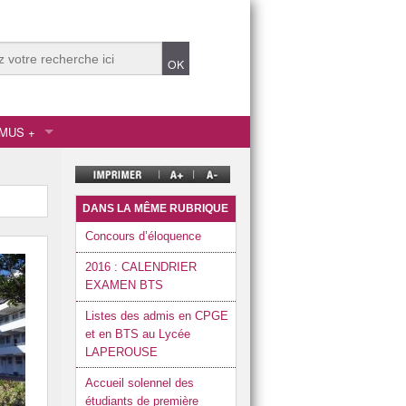
MUS +
 Humaines
gnement secondaire
gnement supérieur
DANS LA MÊME RUBRIQUE
Concours d’éloquence
2016 : CALENDRIER
EXAMEN BTS
onnel
Listes des admis en CPGE
a Relation Client
et en BTS au Lycée
LAPEROUSE
Accueil solennel des
étudiants de première