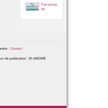
Parcoursup
NC
stre :
Contact
eur de publication : M UKEIWE