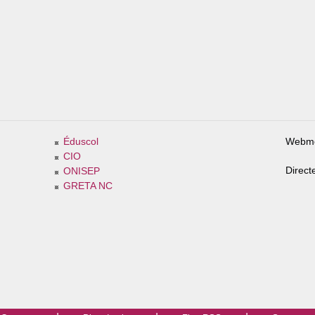
Éduscol
Webme
CIO
Direct
ONISEP
GRETA NC