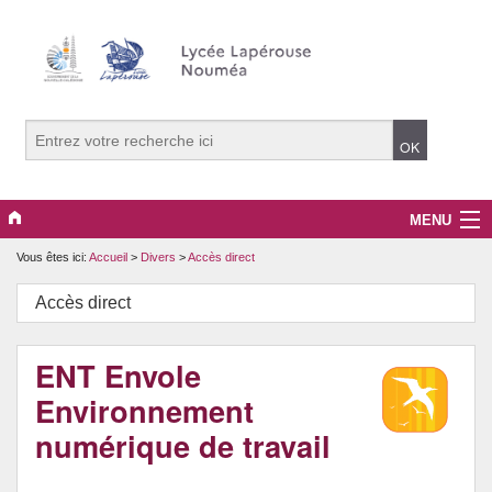
MENU
Vous êtes ici:
Accueil
>
Divers
>
Accès direct
Le lycée
Accès direct
Les ressources
Enseignement secondaire
ENT Envole
Environnement
BTS
numérique de travail
CPGE Lettres / SH