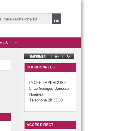
MUS +
 Humaines
gnement secondaire
gnement supérieur
COORDONNÉES
LYCEE LAPEROUSE
5 rue Georges Baudoux,
Nouméa
onnel
Téléphone 28 33 60
a Relation Client
ACCÈS DIRECT