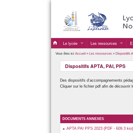
Le lycée
Les ressources
E
Coordonnées
Culture
S
Vous êtes ici:
Accueil
>
Les ressources
>
Dispositifs
Histoire
Les expositions tempora
P
Dispositifs APTA, PAI, PPS
Le lycée en photos
Les actions
T
Des dispositifs d’accompagnements pédago
La vie du lycée
Section Internationale A
O
Cliquer sur le fichier pdf afin de découvri
Le Personnel
EPS au lycée
L’infirmerie
Les clubs
Le CIO et les Psy-EN
Les associations du lyc
DOCUMENTS ANNEXES
L’internat du lycée
Dispositifs APTA, PAI,
APTA PAI PPS 2023 (PDF - 609.3 kio)