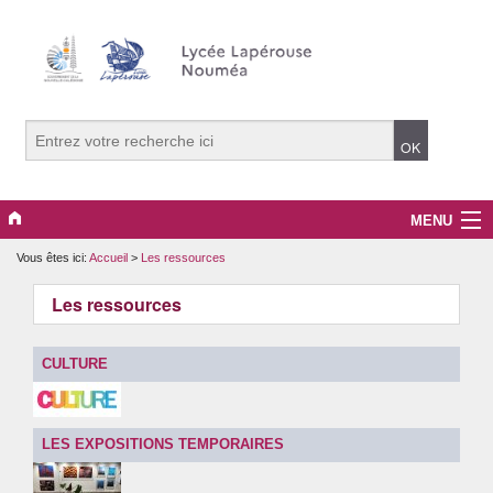
MENU
Vous êtes ici:
Accueil
>
Les ressources
Le lycée
Les ressources
Les ressources
Enseignement secondaire
CULTURE
BTS
LES EXPOSITIONS TEMPORAIRES
CPGE Lettres / SH