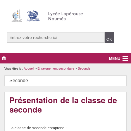
MENU
Vous êtes ici:
Accueil
>
Enseignement secondaire
>
Seconde
Le lycée
Seconde
Les ressources
Enseignement secondaire
Présentation de la classe de
seconde
BTS
CPGE Lettres / SH
La classe de seconde comprend :